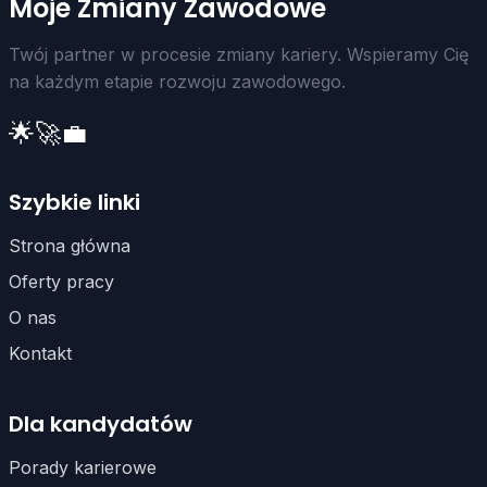
Moje Zmiany Zawodowe
Twój partner w procesie zmiany kariery. Wspieramy Cię
na każdym etapie rozwoju zawodowego.
🌟
🚀
💼
Szybkie linki
Strona główna
Oferty pracy
O nas
Kontakt
Dla kandydatów
Porady karierowe