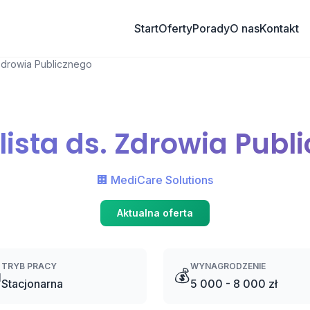
Start
Oferty
Porady
O nas
Kontakt
 Zdrowia Publicznego
lista ds. Zdrowia Publ
🏢 MediCare Solutions
Aktualna oferta
TRYB PRACY
WYNAGRODZENIE

💰
Stacjonarna
5 000 - 8 000 zł