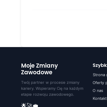
Moje Zmiany
Szybki
Zawodowe
Strona
Twój partner w procesie zmiany
Oferty 
kariery. Wspieramy Cię na każdym
O nas
etapie rozwoju zawodowego.
Kontakt
🌟
🚀
💼