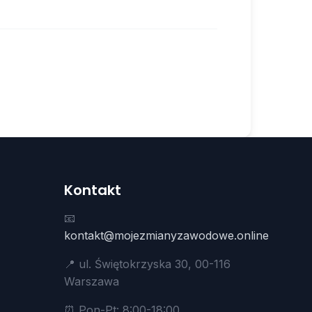
Kontakt
📧
kontakt@mojezmianyzawodowe.online
📍 ul. Świętokrzyska 30, 00-116
Warszawa
⏰ Pon-Pt: 8:00-18:00