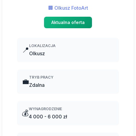
🏢 Olkusz FotoArt
Aktualna oferta
LOKALIZACJA
📍
Olkusz
TRYB PRACY
💼
Zdalna
WYNAGRODZENIE
💰
4 000 - 6 000 zł