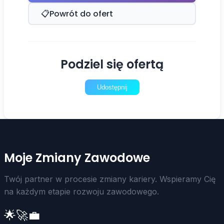
📋
Powrót do ofert
Podziel się ofertą
Udostępnij
Moje Zmiany Zawodowe
Twój partner w procesie zmiany kariery. Wspieramy Cię
na każdym etapie rozwoju zawodowego.
🌟
🚀
💼