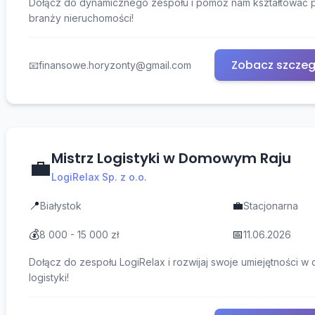
Dołącz do dynamicznego zespołu i pomóż nam kształtować p
branży nieruchomości!
Zobacz szczeg
📧
finansowe.horyzonty@gmail.com
Mistrz Logistyki w Domowym Raju
💼
LogiRelax Sp. z o.o.
📍
💼
Białystok
Stacjonarna
💰
📅
8 000 - 15 000 zł
11.06.2026
Dołącz do zespołu LogiRelax i rozwijaj swoje umiejętności w
logistyki!