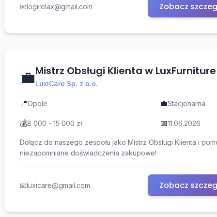
Zobacz szczeg
📧
logirelax@gmail.com
Mistrz Obsługi Klienta w LuxFurniture
💼
LuxiCare Sp. z o.o.
📍
💼
Opole
Stacjonarna
💰
📅
8 000 - 15 000 zł
11.06.2026
Dołącz do naszego zespołu jako Mistrz Obsługi Klienta i po
niezapomniane doświadczenia zakupowe!
Zobacz szczeg
📧
luxicare@gmail.com