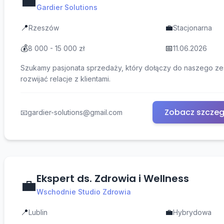
💼
Gardier Solutions
📍
💼
Rzeszów
Stacjonarna
💰
📅
8 000 - 15 000 zł
11.06.2026
Szukamy pasjonata sprzedaży, który dołączy do naszego ze
rozwijać relacje z klientami.
Zobacz szczeg
📧
gardier-solutions@gmail.com
Ekspert ds. Zdrowia i Wellness
💼
Wschodnie Studio Zdrowia
📍
💼
Lublin
Hybrydowa