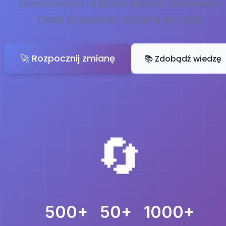
zawodowym i realizacji planów życiowych.
Twoja przyszłość zaczyna się tutaj.
🚀 Rozpocznij zmianę
📚 Zdobądź wiedzę
🔄
500+
50+
1000+