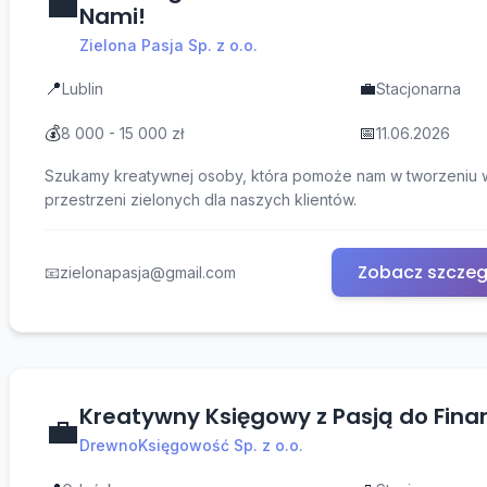
💼
Nami!
Zielona Pasja Sp. z o.o.
📍
💼
Lublin
Stacjonarna
💰
📅
8 000 - 15 000 zł
11.06.2026
Szukamy kreatywnej osoby, która pomoże nam w tworzeniu 
przestrzeni zielonych dla naszych klientów.
Zobacz szczeg
📧
zielonapasja@gmail.com
Kreatywny Księgowy z Pasją do Fin
💼
DrewnoKsięgowość Sp. z o.o.