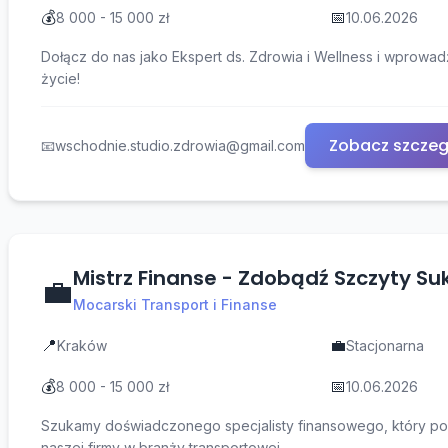
💰
📅
8 000 - 15 000 zł
10.06.2026
Dołącz do nas jako Ekspert ds. Zdrowia i Wellness i wprowa
życie!
Zobacz szczeg
📧
wschodnie.studio.zdrowia@gmail.com
Mistrz Finanse - Zdobądź Szczyty Su
💼
Mocarski Transport i Finanse
📍
💼
Kraków
Stacjonarna
💰
📅
8 000 - 15 000 zł
10.06.2026
Szukamy doświadczonego specjalisty finansowego, który p
naszej firmy w branży transportowej.