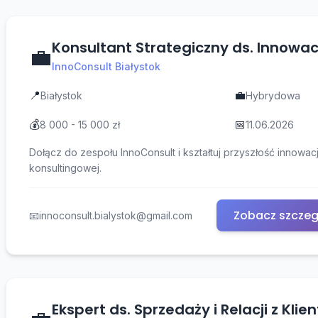
Konsultant Strategiczny ds. Innowac
💼
InnoConsult Białystok
📍
💼
Białystok
Hybrydowa
💰
📅
8 000 - 15 000 zł
11.06.2026
Dołącz do zespołu InnoConsult i kształtuj przyszłość innowac
konsultingowej.
Zobacz szczeg
📧
innoconsult.bialystok@gmail.com
Ekspert ds. Sprzedaży i Relacji z Klie