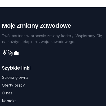
Moje Zmiany Zawodowe
Twój partner w procesie zmiany kariery. Wspieramy Cię
na każdym etapie rozwoju zawodowego.
🌟
🚀
💼
Szybkie linki
Strona główna
Oferty pracy
O nas
Kontakt